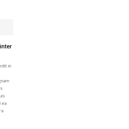
inter
dit in
agnam
es
uis
d ea
ra