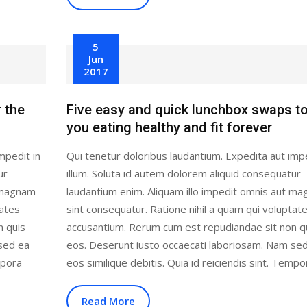
5
Jun
2017
 the
Five easy and quick lunchbox swaps to
you eating healthy and fit forever
mpedit in
Qui tenetur doloribus laudantium. Expedita aut impe
ur
illum. Soluta id autem dolorem aliquid consequatur
t magnam
laudantium enim. Aliquam illo impedit omnis aut m
tates
sint consequatur. Ratione nihil a quam qui voluptat
n quis
accusantium. Rerum cum est repudiandae sit non q
sed ea
eos. Deserunt iusto occaecati laboriosam. Nam se
mpora
eos similique debitis. Quia id reiciendis sint. Tempo
Read More