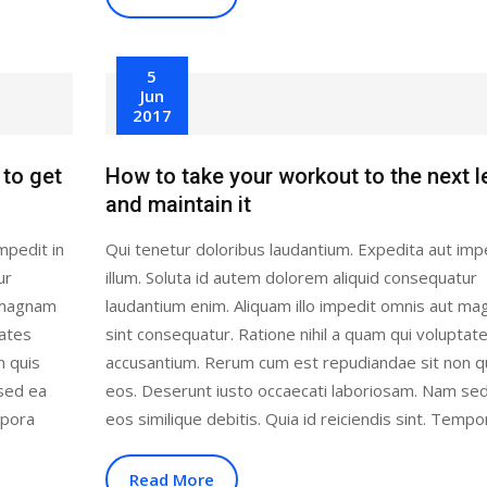
5
Jun
2017
 to get
How to take your workout to the next l
and maintain it
mpedit in
Qui tenetur doloribus laudantium. Expedita aut impe
ur
illum. Soluta id autem dolorem aliquid consequatur
t magnam
laudantium enim. Aliquam illo impedit omnis aut m
tates
sint consequatur. Ratione nihil a quam qui voluptat
n quis
accusantium. Rerum cum est repudiandae sit non q
sed ea
eos. Deserunt iusto occaecati laboriosam. Nam se
mpora
eos similique debitis. Quia id reiciendis sint. Tempo
Read More