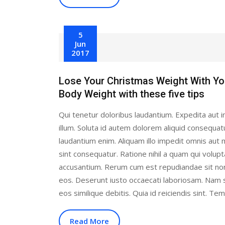
5
Jun
2017
Lose Your Christmas Weight With Y
Body Weight with these five tips
Qui tenetur doloribus laudantium. Expedita aut i
illum. Soluta id autem dolorem aliquid consequat
laudantium enim. Aliquam illo impedit omnis au
sint consequatur. Ratione nihil a quam qui volup
accusantium. Rerum cum est repudiandae sit no
eos. Deserunt iusto occaecati laboriosam. Nam 
eos similique debitis. Quia id reiciendis sint. Te
Read More