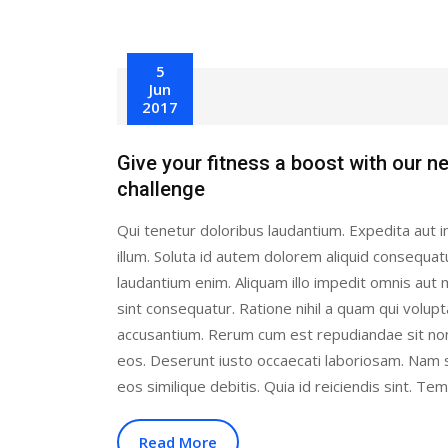
5
Jun
2017
Give your fitness a boost with our 
challenge
Qui tenetur doloribus laudantium. Expedita aut i
illum. Soluta id autem dolorem aliquid consequat
laudantium enim. Aliquam illo impedit omnis au
sint consequatur. Ratione nihil a quam qui volup
accusantium. Rerum cum est repudiandae sit no
eos. Deserunt iusto occaecati laboriosam. Nam 
eos similique debitis. Quia id reiciendis sint. Te
Read More