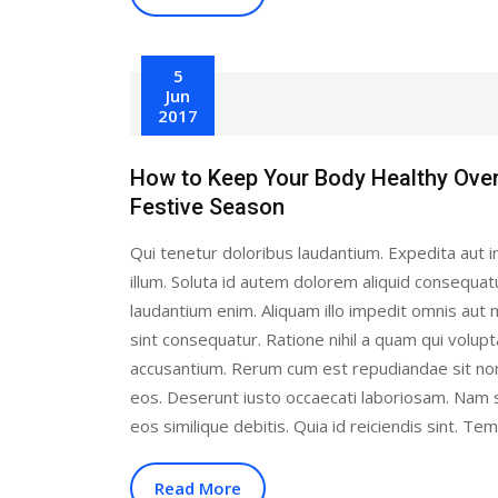
5
Jun
2017
How to Keep Your Body Healthy Over
Festive Season
Qui tenetur doloribus laudantium. Expedita aut i
illum. Soluta id autem dolorem aliquid consequat
laudantium enim. Aliquam illo impedit omnis au
sint consequatur. Ratione nihil a quam qui volup
accusantium. Rerum cum est repudiandae sit no
eos. Deserunt iusto occaecati laboriosam. Nam 
eos similique debitis. Quia id reiciendis sint. Te
Read More