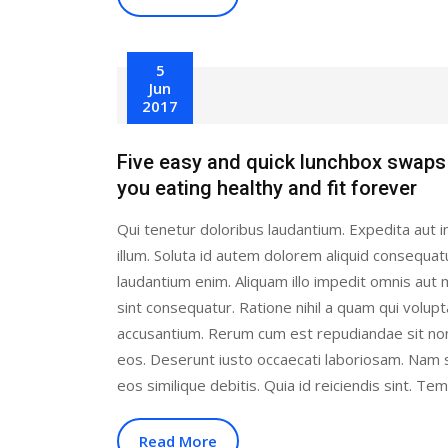
5
Jun
2017
Five easy and quick lunchbox swaps
you eating healthy and fit forever
Qui tenetur doloribus laudantium. Expedita aut i
illum. Soluta id autem dolorem aliquid consequat
laudantium enim. Aliquam illo impedit omnis au
sint consequatur. Ratione nihil a quam qui volup
accusantium. Rerum cum est repudiandae sit no
eos. Deserunt iusto occaecati laboriosam. Nam 
eos similique debitis. Quia id reiciendis sint. Te
Read More