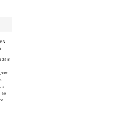
es
n
dit in
agnam
es
uis
d ea
ra