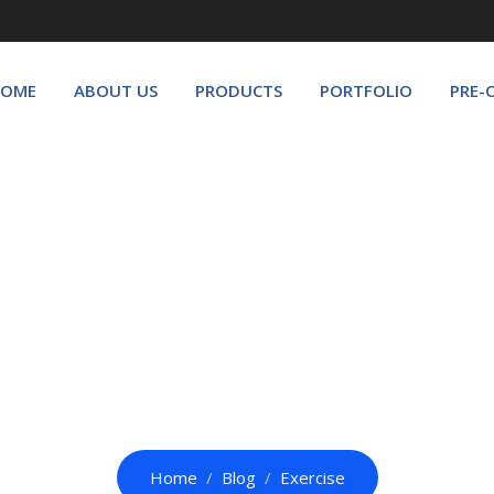
OME
ABOUT US
PRODUCTS
PORTFOLIO
PRE-
Tag:
Exercise
Home
Blog
Exercise