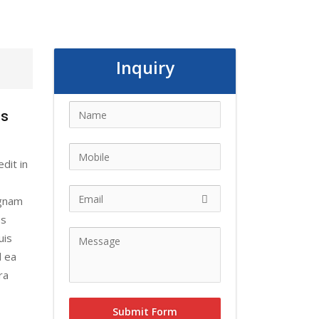
Inquiry
is
dit in
agnam
es
uis
d ea
ra
Submit Form