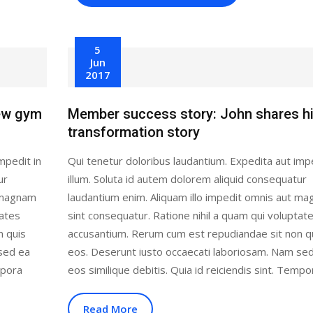
5
Jun
2017
new gym
Member success story: John shares h
transformation story
mpedit in
Qui tenetur doloribus laudantium. Expedita aut impe
ur
illum. Soluta id autem dolorem aliquid consequatur
t magnam
laudantium enim. Aliquam illo impedit omnis aut m
tates
sint consequatur. Ratione nihil a quam qui voluptat
n quis
accusantium. Rerum cum est repudiandae sit non q
sed ea
eos. Deserunt iusto occaecati laboriosam. Nam se
mpora
eos similique debitis. Quia id reiciendis sint. Tempo
Read More