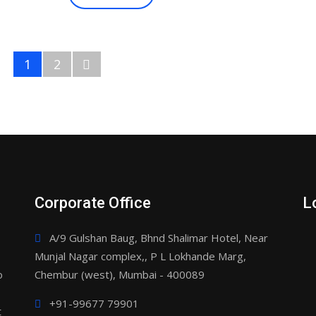
1
2
Corporate Office
L
A/9 Gulshan Baug, Bhnd Shalimar Hotel, Near
Munjal Nagar complex,, P L Lokhande Marg,
o
Chembur (west), Mumbai - 400089
+91-99677 79901
t