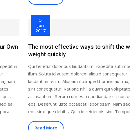
5
Jun
2017
our Own
The most effective ways to shift the w
weight quickly
mpedit in
Qui tenetur doloribus laudantium. Expedita aut impe
ur
illum. Soluta id autem dolorem aliquid consequatur
t magnam
laudantium enim. Aliquam illo impedit omnis aut m
tates
sint consequatur. Ratione nihil a quam qui voluptat
n quis
accusantium. Rerum cum est repudiandae sit non q
sed ea
eos. Deserunt iusto occaecati laboriosam. Nam se
mpora
eos similique debitis. Quia id reiciendis sint. Tempo
Read More