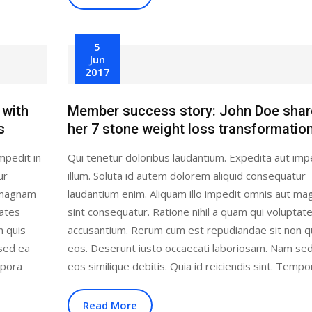
5
Jun
2017
 with
Member success story: John Doe shar
s
her 7 stone weight loss transformatio
mpedit in
Qui tenetur doloribus laudantium. Expedita aut impe
ur
illum. Soluta id autem dolorem aliquid consequatur
t magnam
laudantium enim. Aliquam illo impedit omnis aut m
tates
sint consequatur. Ratione nihil a quam qui voluptat
n quis
accusantium. Rerum cum est repudiandae sit non q
sed ea
eos. Deserunt iusto occaecati laboriosam. Nam se
mpora
eos similique debitis. Quia id reiciendis sint. Tempo
Read More