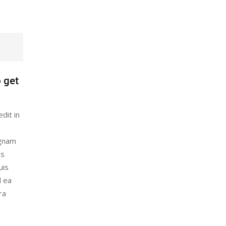
 get
dit in
agnam
es
uis
d ea
ra