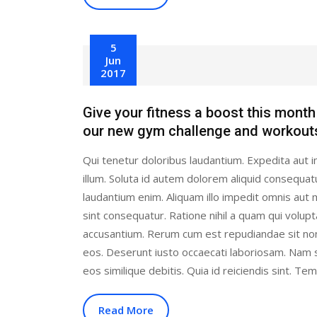
5
Jun
2017
Give your fitness a boost this month
our new gym challenge and workout
Qui tenetur doloribus laudantium. Expedita aut i
illum. Soluta id autem dolorem aliquid consequat
laudantium enim. Aliquam illo impedit omnis au
sint consequatur. Ratione nihil a quam qui volup
accusantium. Rerum cum est repudiandae sit no
eos. Deserunt iusto occaecati laboriosam. Nam 
eos similique debitis. Quia id reiciendis sint. Te
Read More