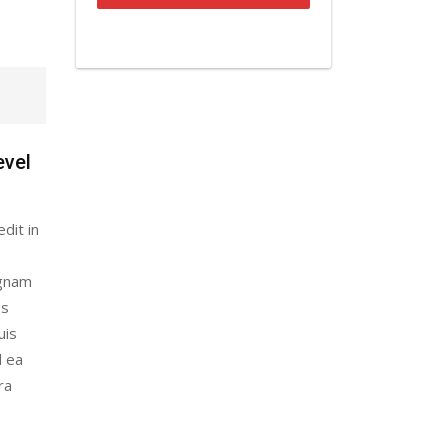
evel
dit in
agnam
es
uis
d ea
ra